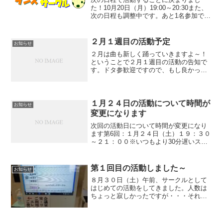
た！10月20日（月）19:00～20:30また、
次の日程も調整中です。あと1名参加で開
催したいと思っています。10月15日
（月）9:50～11:2010月27日（月）14:00
～15:3010月31日（金...
２月１週目の活動予定
お知らせ
２月は曲も新しく踊っていきますよ～！
ということで２月１週目の活動の告知で
す。ドタ参歓迎ですので、もし良かった
ら遊びに来てください！！第7回：２月７
日（土）１９：００～２０：３０会場: 小
樽市民センター「マリンホール」リハー
サル室参加費: 1...
１月２４日の活動について時間が
お知らせ
変更になります
次回の活動日について時間が変更になり
ます第6回：１月２４日（土）１９：３０
～２１：００※いつもより30分遅いスタ
ートとなります会場: 小樽市民センター
「マリンホール」リハーサル室参加費:
1,000円必要なもの・・・室内用シュー
第１回目の活動しました～
お知らせ
ズ、動きやす...
８月３０日（土）午前、サークルとして
はじめての活動をしてきました。人数は
ちょっと寂しかったですが・・・それで
も楽しんでいただけたようです。９：０
０に受付を済ますと「貸出中」に３Fリハ
ーサル室の入口少人数で踊るには十分な