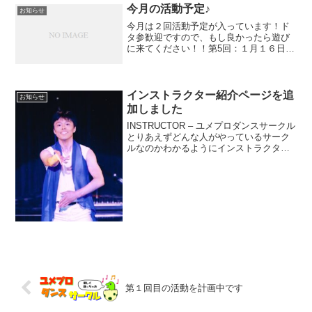
スペース９月もこちらの...
今月の活動予定♪
お知らせ
今月は２回活動予定が入っています！ド
タ参歓迎ですので、もし良かったら遊び
に来てください！！第5回：１月１６日
（金）１９：００～２０：３０第6回：１
月２４日（土）１９：００～２０：３０
会場: 小樽市民センター「マリンホール」
リハーサル室参加費...
インストラクター紹介ページを追
お知らせ
加しました
INSTRUCTOR – ユメプロダンスサークル
とりあえずどんな人がやっているサーク
ルなのかわかるようにインストラクター
紹介のページを追加しました。た
だ・・・結構ブランクありますので、サ
ークル活動の中で自身も感覚を取り戻し
ながら老体にムチ打...
第１回目の活動を計画中です