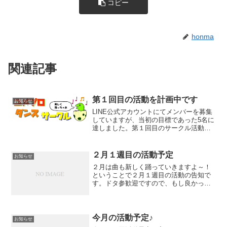
コピー
honma
関連記事
第１回目の活動を計画中です
お知らせ
LINE公式アカウントにてメンバーを募集
していますが、当初の目標であった5名に
達しました。第１回目のサークル活動を
計画中です。マリンホールのリハーサル
室の空き状況を確認の上、告知いたしま
す。土曜日の午前中、参加費1,000円で90
２月１週目の活動予定
お知らせ
分のレッス...
２月は曲も新しく踊っていきますよ～！
ということで２月１週目の活動の告知で
す。ドタ参歓迎ですので、もし良かった
ら遊びに来てください！！第7回：２月７
日（土）１９：００～２０：３０会場: 小
樽市民センター「マリンホール」リハー
サル室参加費: 1...
今月の活動予定♪
お知らせ