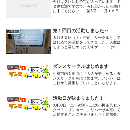
今月は２回活動予定が入っています！ド
タ参歓迎ですので、もし良かったら遊び
に来てください！！第5回：１月１６日
（金）１９：００～２０：３０第6回：１
月２４日（土）１９：００～２０：３０
会場: 小樽市民センター「マリンホール」
リハーサル室参加費...
第１回目の活動しました～
お知らせ
８月３０日（土）午前、サークルとして
はじめての活動をしてきました。人数は
ちょっと寂しかったですが・・・それで
も楽しんでいただけたようです。９：０
０に受付を済ますと「貸出中」に３Fリハ
ーサル室の入口少人数で踊るには十分な
スペース９月もこちらの...
ダンスサークルはじめます
お知らせ
小樽市内を拠点に「大人が楽しめる」ダ
ンスサークルをはじめます。メンバーは
これから募集していくことになります
が、とりあえずホームページを公開しま
す。３８歳からダンスを始めて１９
年・・・とにかく「楽しく！」がテーマ
活動日が決まりました！
お知らせ
なサークルです。また、ＬＩＮＥ...
8月30日（土）9:50～11:20小樽市民セン
ター「マリンホール」リハーサル室にて
活動することに決まりました！参加費は
1,000円です。詳しくはSCHEDULEをご
覧ください。初めての方が多いと思いま
すので、しっかり説明しながら進めてま